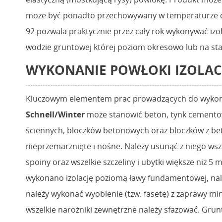
może być ponadto przechowywany w temperaturze do 
92 pozwala praktycznie przez cały rok wykonywać izola
wodzie gruntowej której poziom okresowo lub na st
WYKONANIE POWŁOKI IZOLAC
Kluczowym elementem prac prowadzących do wykonani
Schnell/Winter
może stanowić beton, tynk cementowy
ściennych, bloczków betonowych oraz bloczków z be
nieprzemarznięte i nośne. Należy usunąć z niego ws
spoiny oraz wszelkie szczeliny i ubytki większe niż
wykonano izolację poziomą ławy fundamentowej, nale
należy wykonać wyoblenie (tzw. fasetę) z zaprawy mi
wszelkie narożniki zewnętrzne należy sfazować. Gr