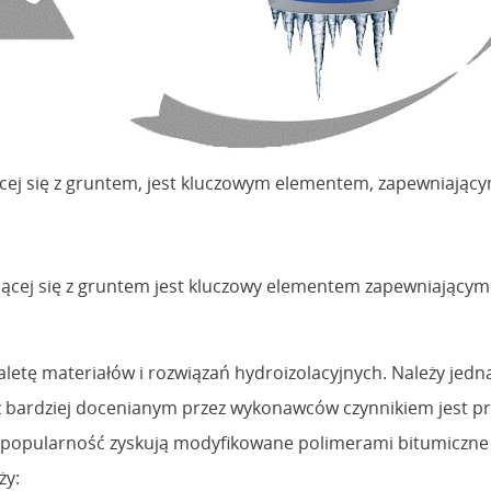
ającej się z gruntem, jest kluczowym elementem, zapewniaj
kającej się z gruntem jest kluczowy elementem zapewniając
letę materiałów i rozwiązań hydroizolacyjnych. Należy jedn
raz bardziej docenianym przez wykonawców czynnikiem jest pr
kszą popularność zyskują modyfikowane polimerami bitumicz
ży: