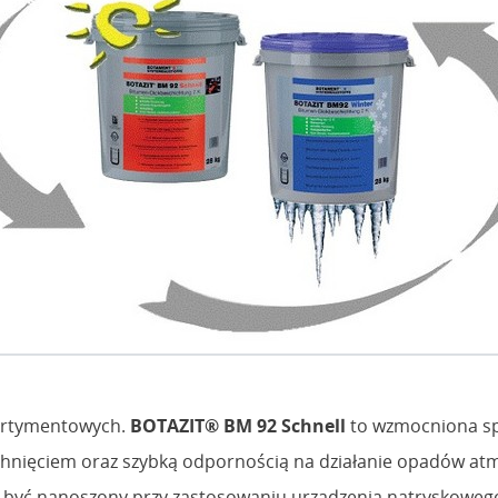
ortymentowych.
BOTAZIT® BM 92 Schnell
to wzmocniona s
schnięciem oraz szybką odpornością na działanie opadów at
 być nanoszony przy zastosowaniu urządzenia natryskowego