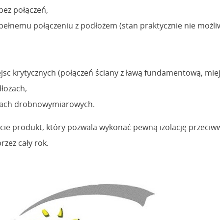
bez połączeń,
i pełnemu połączeniu z podłożem (stan praktycznie nie możl
 krytycznych (połączeń ściany z ławą fundamentową, miejsc p
łożach,
ntach drobnowymiarowych.
e produkt, który pozwala wykonać pewną izolację przeciww
zez cały rok.