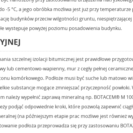
-5 °C, a jego obróbka możliwa jest już przy temperaturze 
cję budynków przeciw wilgotności gruntu, niespiętrzającej lub
ałe występuje powyżej poziomu posadowienia budynku.
YJNEJ
a szczelnej izolacji bitumicznej jest prawidłowe przygot
 lub cementowo-wapienny, mur z cegły pełnej ceramicznej, c
tonu komórkowego. Podłoże musi być suche lub matowo wil
zelkie substancje mogące zmniejszać przyczepność powłoki. 
 5 mm należy wypełnić zaprawą mineralną np. BOTACEM® M 100.
ży podjąć odpowiednie kroki, które pozwolą zapewnić ciąg
neralnej (na późniejszym etapie prac możliwe jest również w
untowanie podłoża przeprowadza się przy zastosowaniu BOT