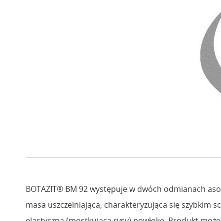
BOTAZIT® BM 92 występuje w dwóch odmianach as
masa uszczelniająca, charakteryzująca się szybkim 
elastyczną (mostkującą rysy) powłokę. Produkt może