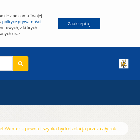
ookie z poziomu Twojej
 w
polityce prywatności
.
Zaakceptuj
netowych, z których
wanych oraz
l/Winter – pewna i szybka hydroizolacja przez cały rok