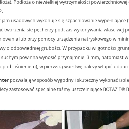
odłoża). Podłoża o niewielkiej wytrzymałości powierzchnio
2.
 jam usadowych wykonuje się szpachlowanie wypełniające (
nąć tworzenia się pęcherzy podczas wykonywania właściwej p
chlowania lub przy pomocy urządzenia natryskowego w min
o odpowiedniej grubości. W przypadku wilgotności gruntu 
ie suchym powinna wynosić przynajmniej 3 mm, natomiast w
 pod ciśnieniem), w pierwszą warstwę należy wtopić odporną
nter
pozwalają w sposób wygodny i skuteczny wykonać izolację 
leży zastosować specjalne taśmy uszczelniające BOTAZIT® B