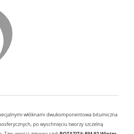
pecjalnymi włóknami dwukomponentowa bitumiczna
mosferycznych, po wyschnięciu tworzy szczelną
. Tzw. wersja zimowa czyli
BOTAZIT® BM 92 Winter
,