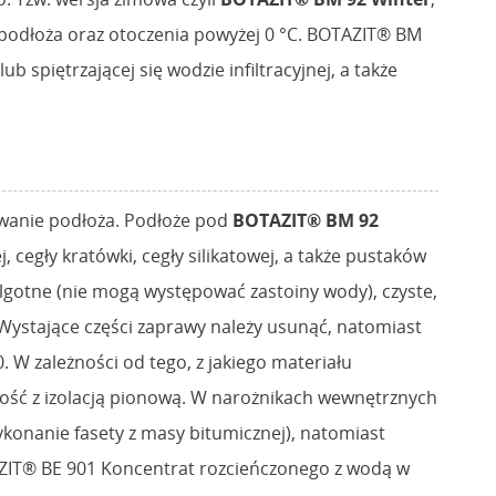
podłoża oraz otoczenia powyżej 0 °C. BOTAZIT® BM
 spiętrzającej się wodzie infiltracyjnej, a także
owanie podłoża. Podłoże pod
BOTAZIT® BM 92
egły kratówki, cegły silikatowej, a także pustaków
gotne (nie mogą występować zastoiny wody), czyste,
Wystające części zaprawy należy usunąć, natomiast
 W zależności od tego, z jakiego materiału
łość z izolacją pionową. W narożnikach wewnętrznych
ykonanie fasety z masy bitumicznej), natomiast
AZIT® BE 901 Koncentrat rozcieńczonego z wodą w