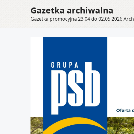
Gazetka archiwalna
Gazetka promocyjna 23.04 do 02.05.2026 Arch